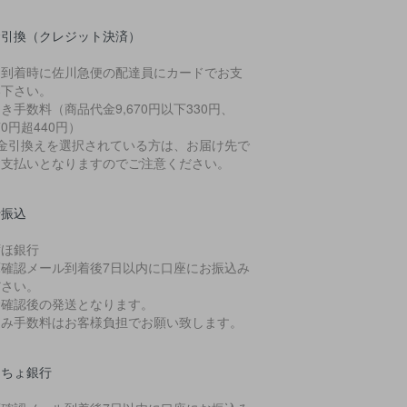
金引換（クレジット決済）
品到着時に佐川急便の配達員にカードでお支
い下さい。
き手数料（商品代金9,670円以下330円、
670円超440円）
代金引換えを選択されている方は、お届け先で
お支払いとなりますのでご注意ください。
行振込
ずほ銀行
庫確認メール到着後7日以内に口座にお振込み
ださい。
金確認後の発送となります。
込み手数料はお客様負担でお願い致します。
うちょ銀行