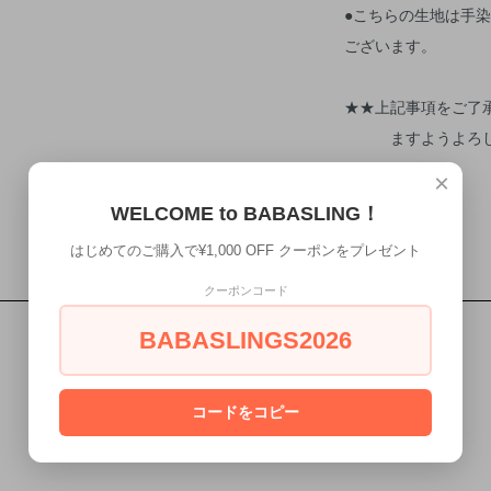
●こちらの生地は手
ございます。
★★上記事項をご了
ますようよろしく
×
WELCOME to BABASLING！
はじめてのご購入で¥1,000 OFF クーポンをプレゼント
クーポンコード
BABASLINGS2026
コードをコピー
RETURN
返品について