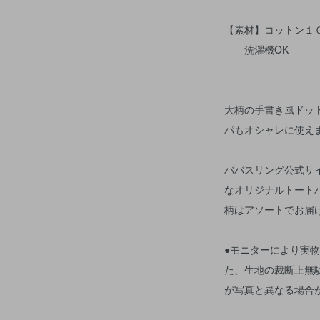
【素材】コットン１
洗濯機OK
大柄の手書き風ドッ
パもオシャレに使え
ババスリング公式サ
なオリジナルトート
柄はアソートでお届
●モニターにより実
た、生地の裁断上無
が写真と異なる場合