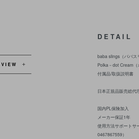
DETAIL
baba slings（バ
EVIEW
Polka－dot Cr
付属品/取扱説明書
日本正規品販売総代
国内PL保険加入
メーカー保証1年
使用方法サポートサ
0467867559）