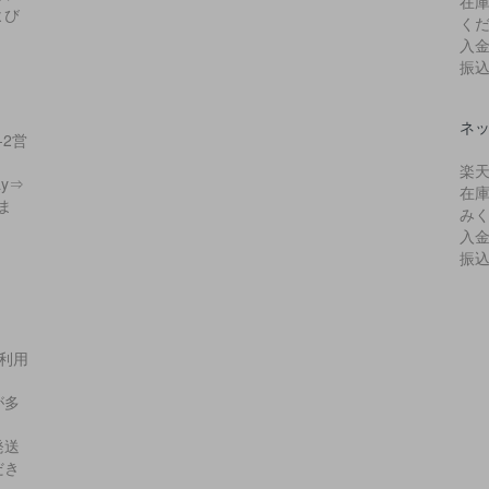
在
よび
く
入
振
ネ
2営
楽
y⇒
在
ま
み
入
振
利用
が多
発送
だき