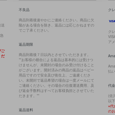
不良品
ク
商品到着後速やかにご連絡ください。商品に欠
発送
陥がある場合を除き、返品には応じかねますの
でご了承ください。
ク
早急
VI
ア
返品期限
がご
商品到着後７日以内とさせていただきます。
くだ
Ama
**お客様の都合による返品は基本的には受けつ
けませんが、未開封の場合のみ受け付けること
Am
がございます。開封済みの商品の返品はベビー
払
用品ですので安全及び衛生上、ご遠慮くださ
い。未開封で返品希望の場合は一度メールにて
ご連絡ください。その場合の往復運送費用、及
代
び返金手数料はすべてお客様負担とさせていた
だきます。**
(佐
以下
※
返品送料
の