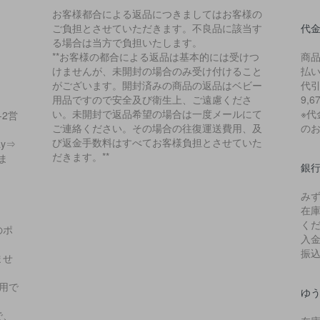
お客様都合による返品につきましてはお客様の
ご負担とさせていただきます。不良品に該当す
代
る場合は当方で負担いたします。
**お客様の都合による返品は基本的には受けつ
商
けませんが、未開封の場合のみ受け付けること
払
がございます。開封済みの商品の返品はベビー
代引
用品ですので安全及び衛生上、ご遠慮くださ
9,
い。未開封で返品希望の場合は一度メールにて
※
2営
ご連絡ください。その場合の往復運送費用、及
の
び返金手数料はすべてお客様負担とさせていた
y⇒
だきます。**
ま
銀
み
在
く
のポ
入
振
ませ
用で
ゆ
で、